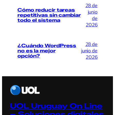
28 de
Cómo reducir tareas
junio
repetitivas sin cambiar
de
todo el sistema
2026
28 de
¿Cuándo WordPress
junio de
no es la mejor
opción?
2026
UOL Uruguay On Line
– Soluciones digitales