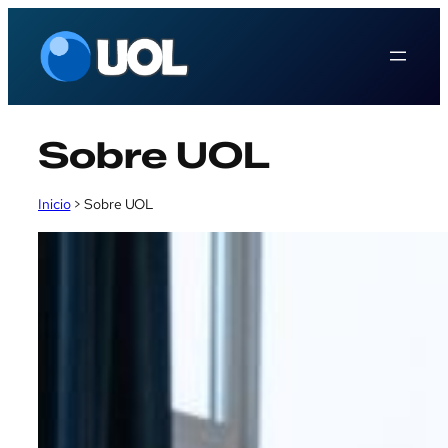
Saltar
al
contenido
Sobre UOL
Inicio
>
Sobre UOL