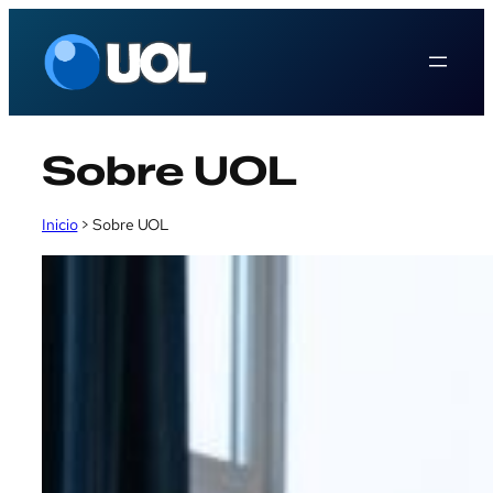
Saltar
al
contenido
Sobre UOL
Inicio
>
Sobre UOL