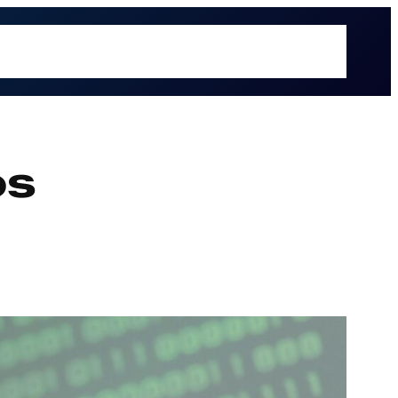
é hacemos
Recursos
Sectores
Sobre UOL
Soluciones
os