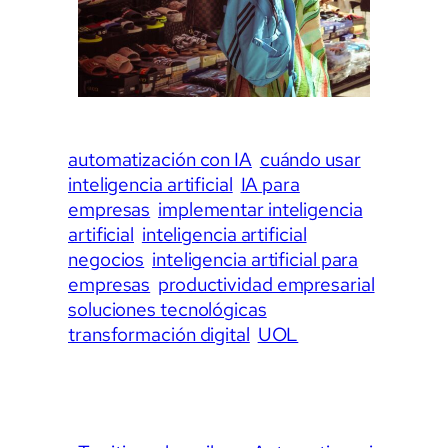
automatización con IA
cuándo usar
inteligencia artificial
IA para
empresas
implementar inteligencia
artificial
inteligencia artificial
negocios
inteligencia artificial para
empresas
productividad empresarial
soluciones tecnológicas
transformación digital
UOL