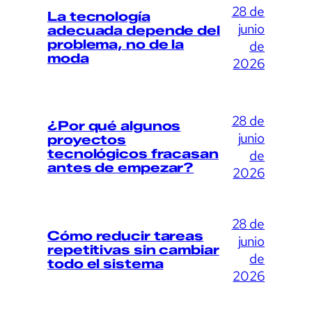
28 de
La tecnología
junio
adecuada depende del
problema, no de la
de
moda
2026
28 de
¿Por qué algunos
junio
proyectos
tecnológicos fracasan
de
antes de empezar?
2026
28 de
Cómo reducir tareas
junio
repetitivas sin cambiar
de
todo el sistema
2026