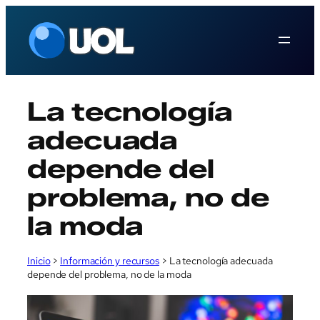
Saltar
al
contenido
La tecnología
adecuada
depende del
problema, no de
la moda
Inicio
>
Información y recursos
>
La tecnología adecuada
depende del problema, no de la moda