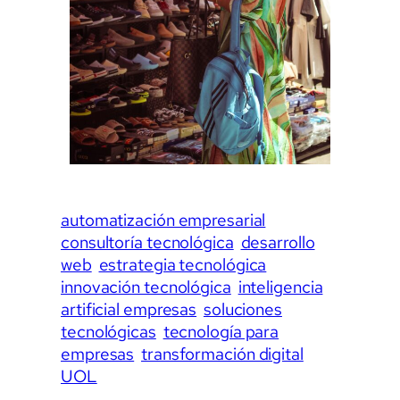
automatización empresarial
consultoría tecnológica
desarrollo
web
estrategia tecnológica
innovación tecnológica
inteligencia
artificial empresas
soluciones
tecnológicas
tecnología para
empresas
transformación digital
UOL