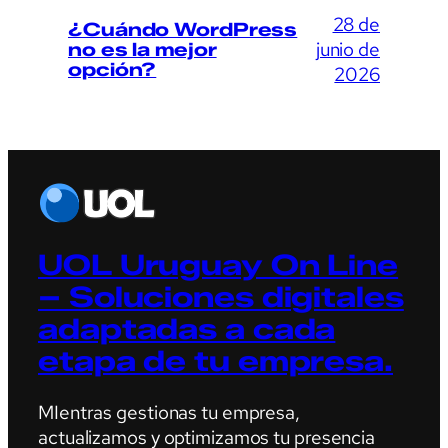
28 de
¿Cuándo WordPress
junio de
no es la mejor
opción?
2026
UOL Uruguay On Line
– Soluciones digitales
adaptadas a cada
etapa de tu empresa.
MIentras gestionas tu empresa,
actualizamos y optimizamos tu presencia