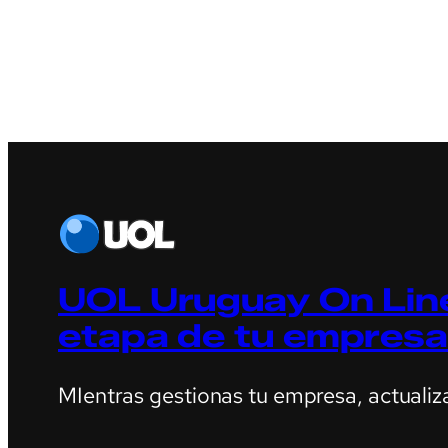
UOL Uruguay On Line
etapa de tu empresa
MIentras gestionas tu empresa, actualiz