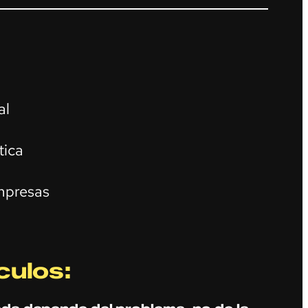
al
tica
mpresas
culos: