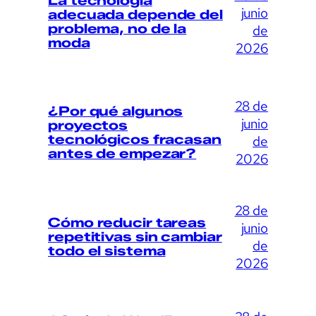
La tecnología
junio
adecuada depende del
problema, no de la
de
moda
2026
28 de
¿Por qué algunos
junio
proyectos
tecnológicos fracasan
de
antes de empezar?
2026
28 de
Cómo reducir tareas
junio
repetitivas sin cambiar
de
todo el sistema
2026