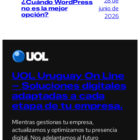
28 de
¿Cuándo WordPress
junio de
no es la mejor
opción?
2026
UOL Uruguay On Line
– Soluciones digitales
adaptadas a cada
etapa de tu empresa.
MIentras gestionas tu empresa,
actualizamos y optimizamos tu presencia
digital. Nos adelantamos al futuro