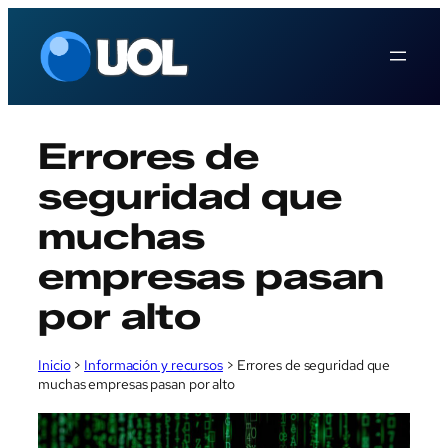
Saltar
al
contenido
Errores de
seguridad que
muchas
empresas pasan
por alto
Inicio
>
Información y recursos
>
Errores de seguridad que
muchas empresas pasan por alto