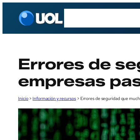
Saltar
Casos de uso
Cómo 
al
contenido
Errores de s
empresas pas
Inicio
>
Información y recursos
>
Errores de seguridad que much