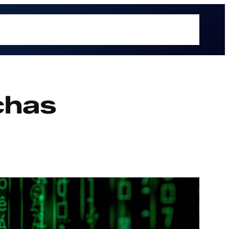
é hacemos
Recursos
Sectores
Sobre UOL
Soluciones
chas