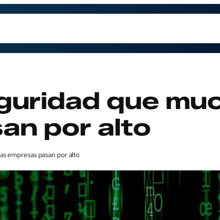
trabajamos
Contacto
Preguntas Frecuentes
Qu
eguridad que mu
an por alto
as empresas pasan por alto