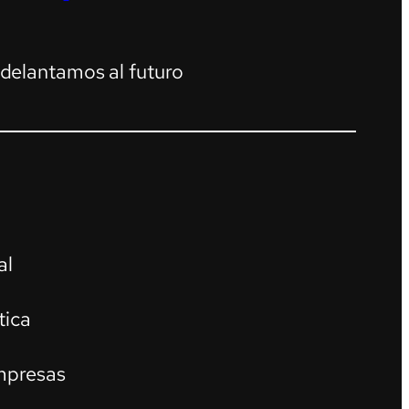
adelantamos al futuro
al
tica
mpresas