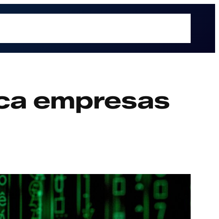
é hacemos
Recursos
Sectores
Sobre UOL
Soluciones
ica empresas