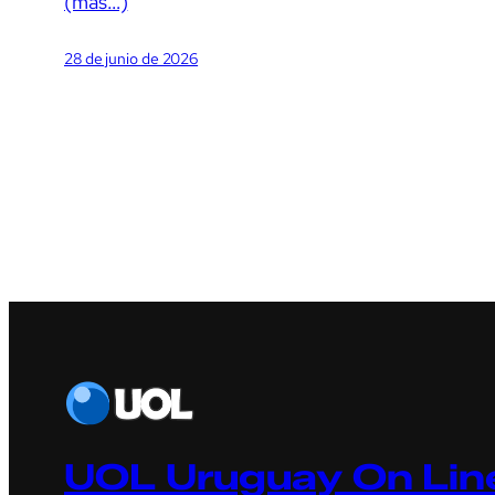
(más…)
28 de junio de 2026
UOL Uruguay On Line