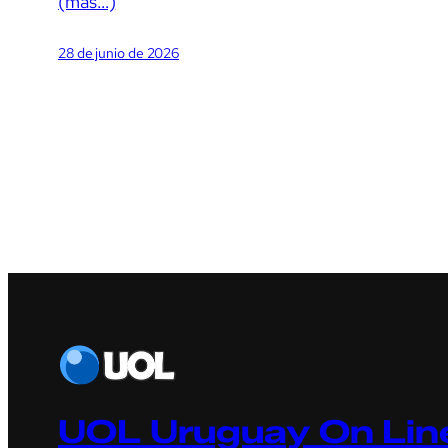
(más…)
28 de junio de 2026
UOL Uruguay On Line