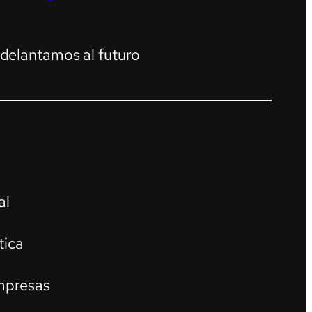
adelantamos al futuro
al
tica
mpresas