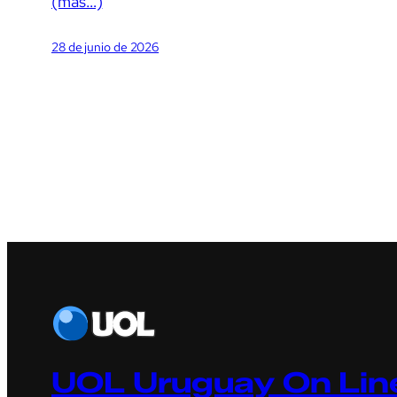
(más…)
28 de junio de 2026
UOL Uruguay On Line