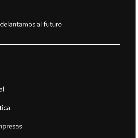
adelantamos al futuro
al
tica
mpresas