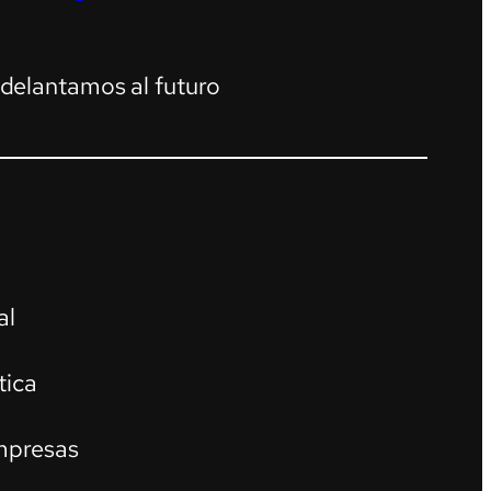
adelantamos al futuro
al
tica
mpresas