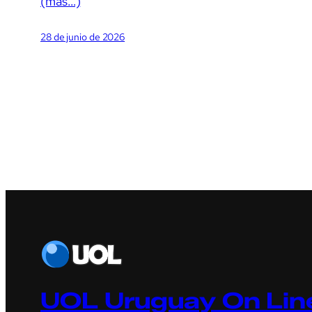
(más…)
28 de junio de 2026
UOL Uruguay On Line