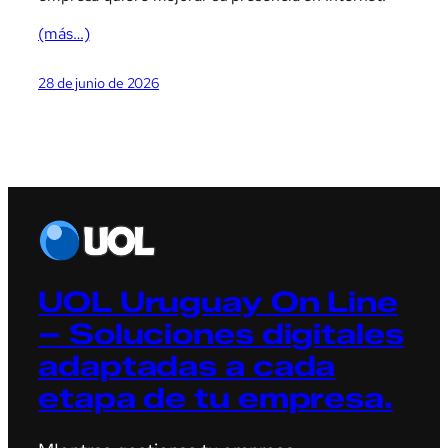
(más…)
28 de junio de 2026
UOL Uruguay On Line
– Soluciones digitales
adaptadas a cada
etapa de tu empresa.