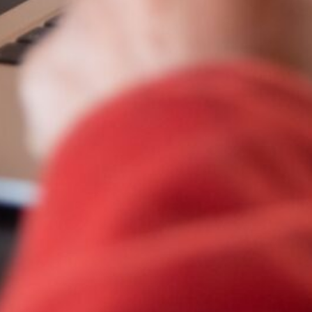
Secciones
Casos de uso
Cómo trabajamos
Contacto
Preguntas Frecuentes
Qué hacemos
Recursos
Sectores
Sobre UOL
Soluciones
Información y recursos