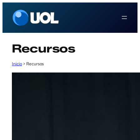
Saltar
al
contenido
Recursos
Inicio
>
Recursos